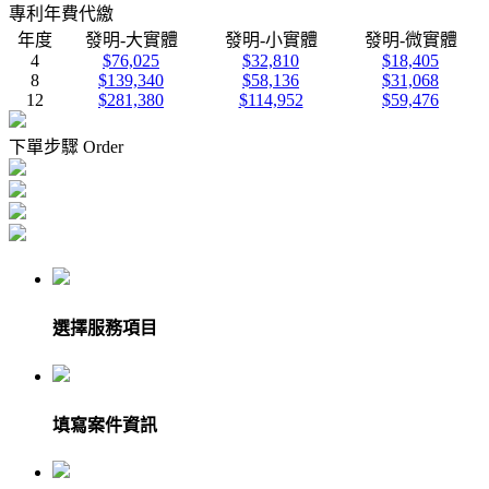
專利年費代繳
年度
發明-大實體
發明-小實體
發明-微實體
4
$76,025
$32,810
$18,405
8
$139,340
$58,136
$31,068
12
$281,380
$114,952
$59,476
下單步驟 Order
選擇服務項目
填寫案件資訊