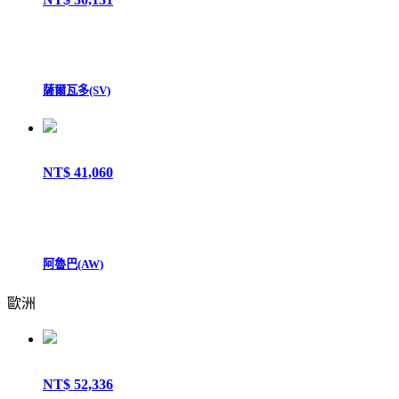
薩爾瓦多(SV)
NT$ 41,060
阿魯巴(AW)
歐洲
NT$ 52,336