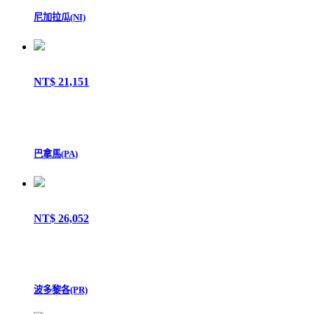
尼加拉瓜(NI)
NT$ 21,151
巴拿馬(PA)
NT$ 26,052
波多黎各(PR)