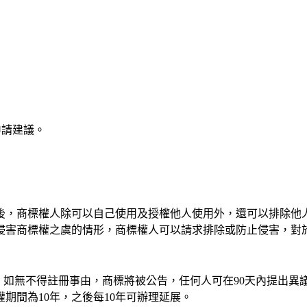
；
申請建議。
後，商標權人除可以自己使用及授權他人使用外，還可以排除他人
侵害商標權之虞的情形，商標權人可以請求排除或防止侵害，對
月，如無不得註冊事由，商標將被公告，任何人可在90天內提出
期間為10年，之後每10年可辦理延展。