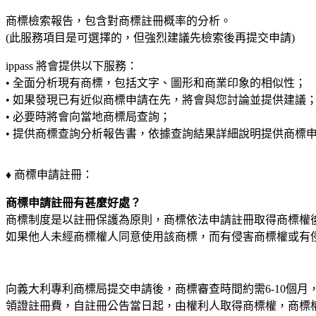
商標檢索報告，包含對商標註冊概率的分析。
(此服務項目是可選擇的，但強烈建議先檢索後再提交申請)
ippass 將會提供以下服務：
• 全面分析現有商標，包括文字、圖形和商業印象的相似性；
• 如果發現已有近似商標申請在先，將會與您討論並提供建議
• 必要時將會向當地商標局查詢；
• 提供商標查詢分析報告書，依據查詢結果詳細說明提供商標
♦ 商標申請註冊：
商標申請註冊有甚麼好處？
商標制度是以註冊保護為原則，商標依法申請註冊取得商標權
如果他人未經商標權人同意使用該商標，而有侵害商標權或有
向義大利專利商標局提交申請後，商標審查時間約需6-10個
領證註冊費，自註冊公告當日起，由權利人取得商標權，商標權